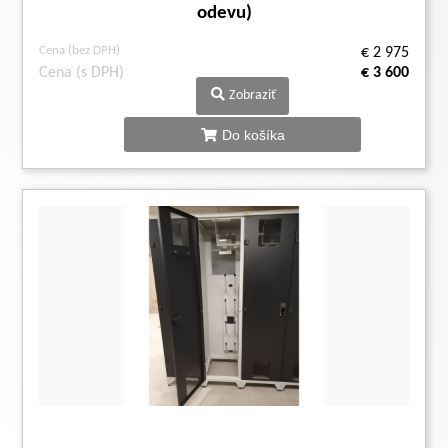
odevu)
Cena (bez DPH)
€ 2 975
Cena (s DPH)
€ 3 600
Zobraziť
Do košíka