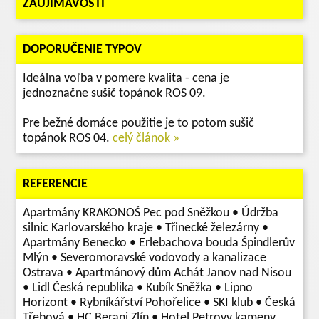
ZAUJÍMAVOSTI
DOPORUČENIE TYPOV
Ideálna voľba v pomere kvalita - cena je
jednoznačne sušič topánok ROS 09.
Pre bežné domáce použitie je to potom sušič
topánok ROS 04.
celý článok »
REFERENCIE
Apartmány KRAKONOŠ Pec pod Sněžkou • Údržba
silnic Karlovarského kraje • Třinecké železárny •
Apartmány Benecko • Erlebachova bouda Špindlerův
Mlýn • Severomoravské vodovody a kanalizace
Ostrava • Apartmánový dům Achát Janov nad Nisou
• Lidl Česká republika • Kubík Sněžka • Lipno
Horizont • Rybníkářství Pohořelice • SKI klub • Česká
Třebová • HC Berani Zlín • Hotel Petrovy kameny