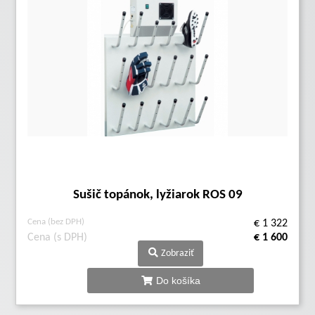
Sušič topánok, lyžiarok ROS 09
Cena (bez DPH)
€ 1 322
Cena (s DPH)
€ 1 600
Zobraziť
Do košíka