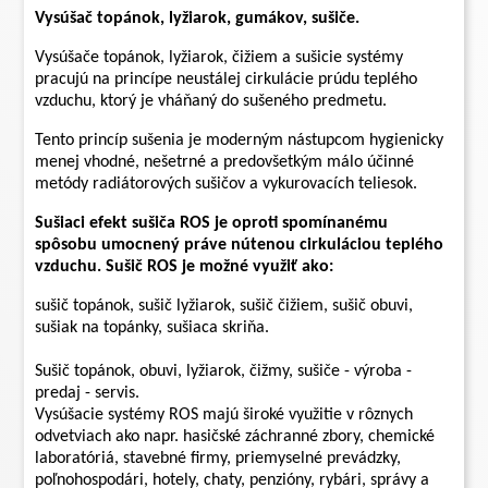
Vysúšač topánok, lyžiarok, gumákov, sušiče.
Vysúšače topánok, lyžiarok, čižiem a sušicie systémy
pracujú na princípe neustálej cirkulácie prúdu teplého
vzduchu, ktorý je vháňaný do sušeného predmetu.
Tento princíp sušenia je moderným nástupcom hygienicky
menej vhodné, nešetrné a predovšetkým málo účinné
metódy radiátorových sušičov a vykurovacích teliesok.
Sušiaci efekt sušiča ROS je oproti spomínanému
spôsobu umocnený práve nútenou cirkuláciou teplého
vzduchu. Sušič ROS je možné využiť ako:
sušič topánok, sušič lyžiarok, sušič čižiem, sušič obuvi,
sušiak na topánky, sušiaca skriňa.
Sušič topánok, obuvi, lyžiarok, čižmy, sušiče - výroba -
predaj - servis.
Vysúšacie systémy ROS majú široké využitie v rôznych
odvetviach ako napr. hasičské záchranné zbory, chemické
laboratóriá, stavebné firmy, priemyselné prevádzky,
poľnohospodári, hotely, chaty, penzióny, rybári, správy a