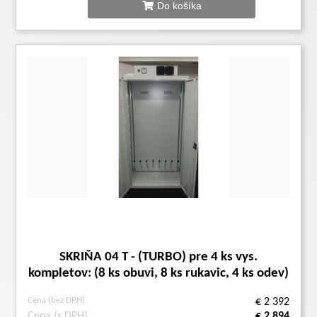
Do košíka
SKRIŇA 04 T - (TURBO) pre 4 ks vys.
kompletov: (8 ks obuvi, 8 ks rukavic, 4 ks odev)
Cena (bez DPH)
€ 2 392
Cena (s DPH)
€ 2 894