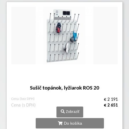
Sušič topánok, lyžiarok ROS 20
Cena (bez DPH)
€ 2 191
Cena (s DPH)
€ 2 651
Zobraziť
Do košíka