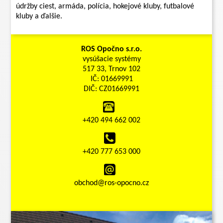
údržby ciest, armáda, polícia, hokejové kluby, futbalové
kluby a ďalšie.
ROS Opočno s.r.o.
vysúšacie systémy
517 33, Trnov 102
IČ: 01669991
DIČ: CZ01669991
+420 494 662 002
+420 777 653 000
obchod@ros-opocno.cz