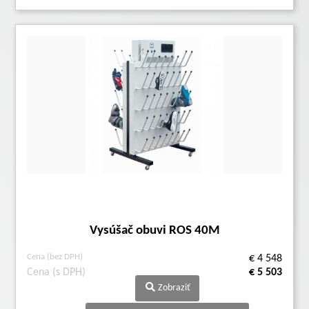
Vysúšač obuvi ROS 40M
Cena (bez DPH)
€ 4 548
Cena (s DPH)
€ 5 503
Zobraziť