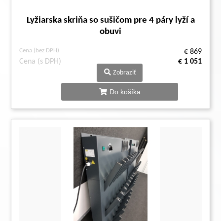
Lyžiarska skriňa so sušičom pre 4 páry lyží a
obuvi
Cena (bez DPH)
€ 869
Cena (s DPH)
€ 1 051
Zobraziť
Do košíka