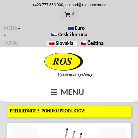
+420 777 653 000,
obchod@ros-opocno.cz
0
MĚNA:
Euro
Česká koruna
Vyberte váš jazyk
JAZYK:
Slovakia
Čeština
Vyberte váš jazyk
PREHLIEDNITE SI PONUKU PRODUKTOV: