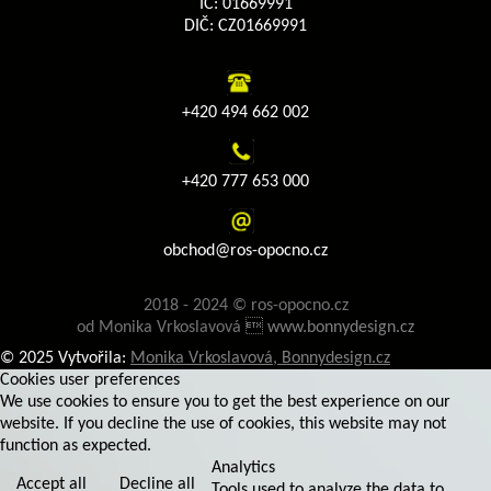
IČ: 01669991
DIČ: CZ01669991
+420 494 662 002
+420 777 653 000
obchod@ros-opocno.cz
2018 - 2024 © ros-opocno.cz
od Monika Vrkoslavová 
www.bonnydesign.cz
© 2025 Vytvořila:
Monika Vrkoslavová, Bonnydesign.cz
Cookies user preferences
We use cookies to ensure you to get the best experience on our
website. If you decline the use of cookies, this website may not
function as expected.
Analytics
Accept all
Decline all
Tools used to analyze the data to