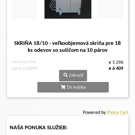
SKRIŇA 18/10 - veľkoobjemová skriňa pre 18
ks odevov so sušičom na 10 párov
Cena (bez DPH)
€ 5 296
Cena (s DPH)
€ 6 409
Zobraziť
Do košíka
Powered by
Phoca Cart
NAŠA PONUKA SLUŽIEB: