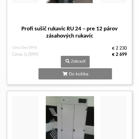
Profi sušič rukavic RU 24 – pre 12 párov
zásahových rukavíc
Cena (bez DPH)
€ 2 230
Cena (s DPH)
€ 2 699
Zobraziť
Do košíka