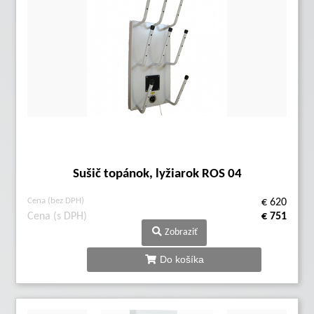
Sušič topánok, lyžiarok ROS 04
Cena (bez DPH)
€ 620
Cena (s DPH)
€ 751
Zobraziť
Do košíka